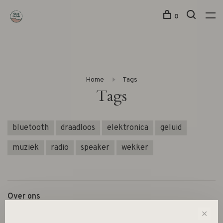
0
Home
Tags
Tags
bluetooth
draadloos
elektronica
geluid
muziek
radio
speaker
wekker
Over ons
Algemene voorwaarden
✕