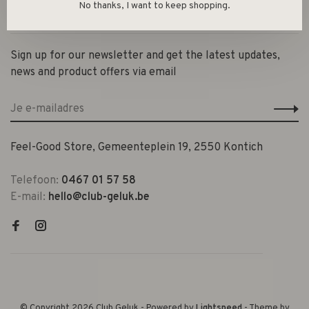
No thanks, I want to keep shopping.
Contact en openingsuren
Sign up for our newsletter and get the latest updates,
news and product offers via email
Feel-Good Store, Gemeenteplein 19, 2550 Kontich
Telefoon:
0467 01 57 58
E-mail:
hello@club-geluk.be
© Copyright 2026 Club Geluk
- Powered by
Lightspeed
- Theme by