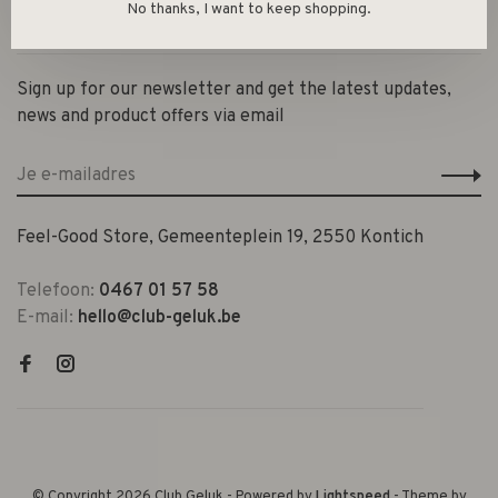
No thanks, I want to keep shopping.
Contact en openingsuren
Sign up for our newsletter and get the latest updates,
news and product offers via email
Feel-Good Store, Gemeenteplein 19, 2550 Kontich
Telefoon:
0467 01 57 58
E-mail:
hello@club-geluk.be
© Copyright 2026 Club Geluk
- Powered by
Lightspeed
- Theme by