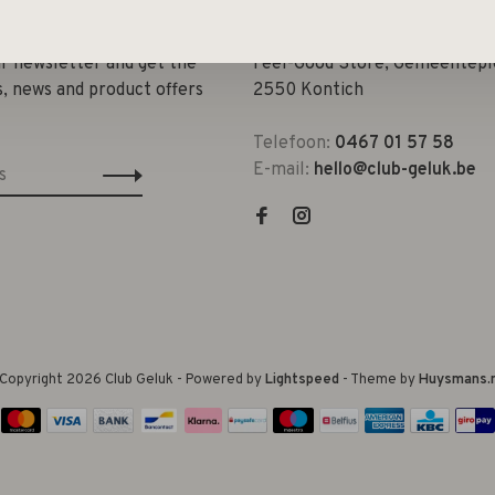
ur newsletter and get the
Feel-Good Store, Gemeenteple
s, news and product offers
2550 Kontich
Telefoon:
0467 01 57 58
E-mail:
hello@club-geluk.be
Copyright 2026 Club Geluk
- Powered by
Lightspeed
- Theme by
Huysmans.