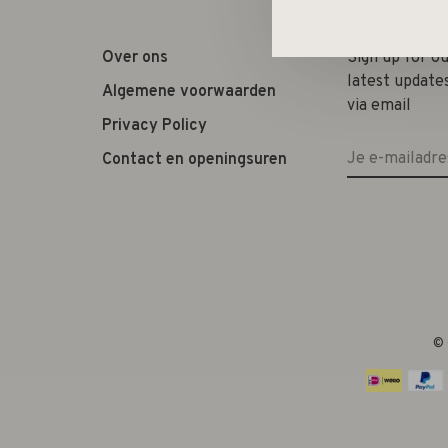
Over ons
Sign up for o
latest update
Algemene voorwaarden
via email
Privacy Policy
Contact en openingsuren
© 