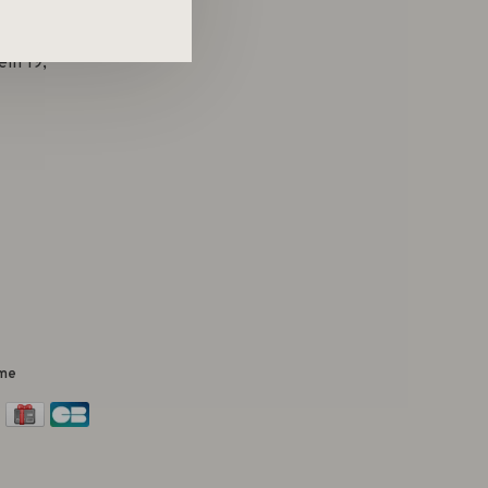
in 19,
me