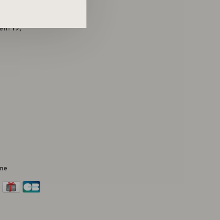
in 19,
me