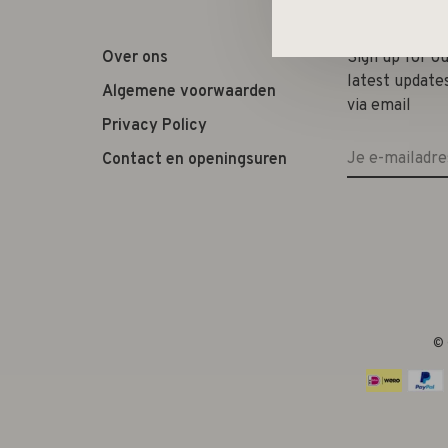
Over ons
Sign up for o
latest update
Algemene voorwaarden
via email
Privacy Policy
Contact en openingsuren
© 