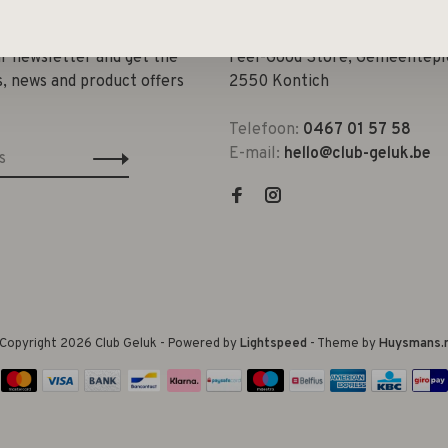
ur newsletter and get the
Feel-Good Store, Gemeenteple
s, news and product offers
2550 Kontich
Telefoon:
0467 01 57 58
E-mail:
hello@club-geluk.be
Copyright 2026 Club Geluk
- Powered by
Lightspeed
- Theme by
Huysmans.