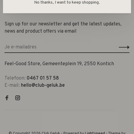
No thanks, I want to keep shopping.
Contact en openingsuren
Sign up for our newsletter and get the latest updates,
news and product offers via email
Feel-Good Store, Gemeenteplein 19, 2550 Kontich
Telefoon:
0467 01 57 58
E-mail:
hello@club-geluk.be
© Copyright 2026 Club Geluk
- Powered by
Lightspeed
- Theme by