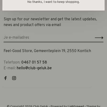
No thanks, I want to keep shopping.
Contact en openingsuren
Sign up for our newsletter and get the latest updates,
news and product offers via email
Feel-Good Store, Gemeenteplein 19, 2550 Kontich
Telefoon:
0467 01 57 58
E-mail:
hello@club-geluk.be
© Copyright 2026 Club Geluk
- Powered by
Lightspeed
- Theme by