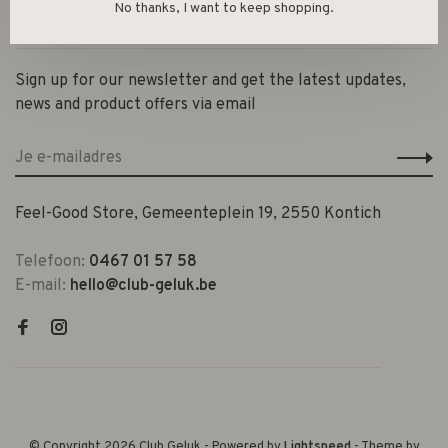
No thanks, I want to keep shopping.
Contact en openingsuren
Sign up for our newsletter and get the latest updates,
news and product offers via email
Feel-Good Store, Gemeenteplein 19, 2550 Kontich
Telefoon:
0467 01 57 58
E-mail:
hello@club-geluk.be
© Copyright 2026 Club Geluk
- Powered by
Lightspeed
- Theme by