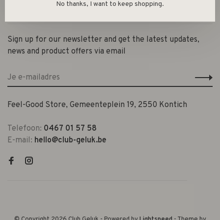
No thanks, I want to keep shopping.
Contact en openingsuren
Sign up for our newsletter and get the latest updates,
news and product offers via email
Feel-Good Store, Gemeenteplein 19, 2550 Kontich
Telefoon:
0467 01 57 58
E-mail:
hello@club-geluk.be
© Copyright 2026 Club Geluk
- Powered by
Lightspeed
- Theme by