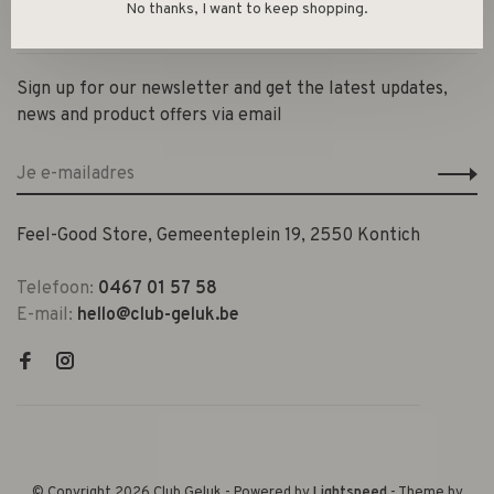
No thanks, I want to keep shopping.
Contact en openingsuren
Sign up for our newsletter and get the latest updates,
news and product offers via email
Feel-Good Store, Gemeenteplein 19, 2550 Kontich
Telefoon:
0467 01 57 58
E-mail:
hello@club-geluk.be
© Copyright 2026 Club Geluk
- Powered by
Lightspeed
- Theme by