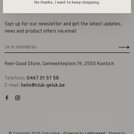
No thanks, I want to keep shopping.
Contact en openingsuren
Sign up for our newsletter and get the latest updates,
news and product offers via email
Feel-Good Store, Gemeenteplein 19, 2550 Kontich
Telefoon:
0467 01 57 58
E-mail:
hello@club-geluk.be
© Copyright 2026 Club Geluk
- Powered by
Lightspeed
- Theme by