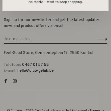
No thanks, I want to keep shopping.
Contact en openingsuren
Sign up for our newsletter and get the latest updates,
news and product offers via email
Feel-Good Store, Gemeenteplein 19, 2550 Kontich
Telefoon:
0467 01 57 58
E-mail:
hello@club-geluk.be
© Copyright 2026 Club Geluk
- Powered by
Lightspeed
- Theme by