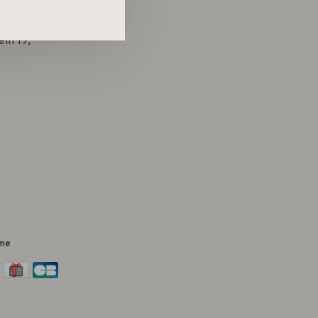
in 19,
me