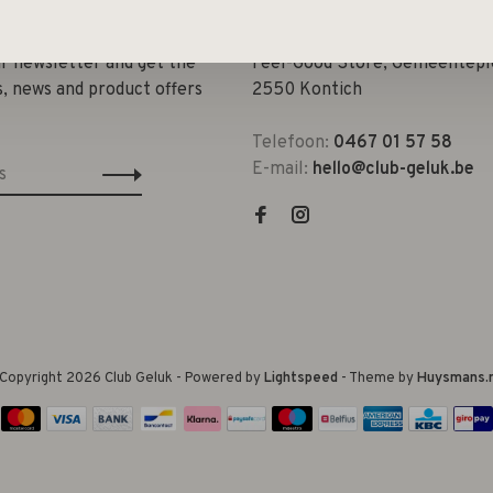
ur newsletter and get the
Feel-Good Store, Gemeenteple
s, news and product offers
2550 Kontich
Telefoon:
0467 01 57 58
E-mail:
hello@club-geluk.be
Copyright 2026 Club Geluk
- Powered by
Lightspeed
- Theme by
Huysmans.