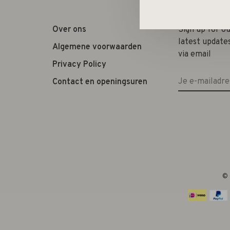
Over ons
Sign up for o
latest update
Algemene voorwaarden
via email
Privacy Policy
Contact en openingsuren
© 