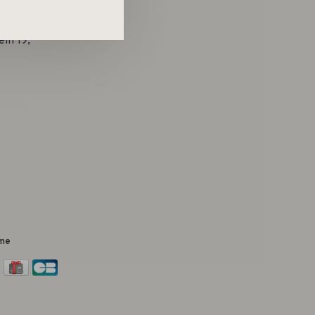
in 19,
me