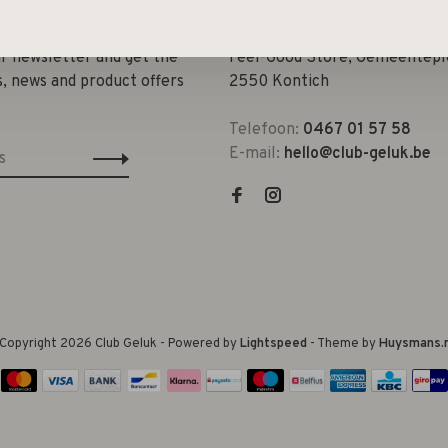
ur newsletter and get the
Feel-Good Store, Gemeenteple
s, news and product offers
2550 Kontich
Telefoon:
0467 01 57 58
E-mail:
hello@club-geluk.be
Copyright 2026 Club Geluk
- Powered by
Lightspeed
- Theme by
Huysmans.