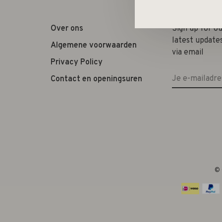
Over ons
Sign up for o
latest update
Algemene voorwaarden
via email
Privacy Policy
Contact en openingsuren
© 