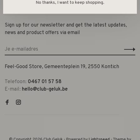
No thanks, I want to keep shopping.
Contact en openingsuren
Sign up for our newsletter and get the latest updates,
news and product offers via email
Feel-Good Store, Gemeenteplein 19, 2550 Kontich
Telefoon:
0467 01 57 58
E-mail:
hello@club-geluk.be
© Copyright 2026 Club Geluk
- Powered by
Lightspeed
- Theme by