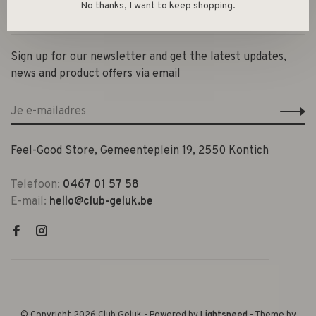
No thanks, I want to keep shopping.
Contact en openingsuren
Sign up for our newsletter and get the latest updates,
news and product offers via email
Feel-Good Store, Gemeenteplein 19, 2550 Kontich
Telefoon:
0467 01 57 58
E-mail:
hello@club-geluk.be
© Copyright 2026 Club Geluk
- Powered by
Lightspeed
- Theme by