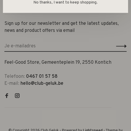
No thanks, I want to keep shopping.
Contact en openingsuren
Sign up for our newsletter and get the latest updates,
news and product offers via email
Feel-Good Store, Gemeenteplein 19, 2550 Kontich
Telefoon:
0467 01 57 58
E-mail:
hello@club-geluk.be
© Copyright 2026 Club Geluk
- Powered by
Lightspeed
- Theme by