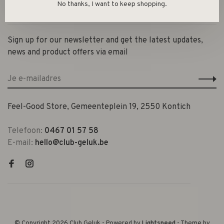
No thanks, I want to keep shopping.
Contact en openingsuren
Sign up for our newsletter and get the latest updates,
news and product offers via email
Feel-Good Store, Gemeenteplein 19, 2550 Kontich
Telefoon:
0467 01 57 58
E-mail:
hello@club-geluk.be
© Copyright 2026 Club Geluk
- Powered by
Lightspeed
- Theme by