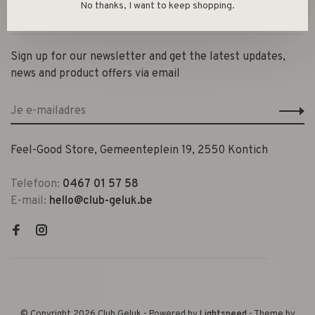
No thanks, I want to keep shopping.
Contact en openingsuren
Sign up for our newsletter and get the latest updates,
news and product offers via email
Feel-Good Store, Gemeenteplein 19, 2550 Kontich
Telefoon:
0467 01 57 58
E-mail:
hello@club-geluk.be
© Copyright 2026 Club Geluk
- Powered by
Lightspeed
- Theme by