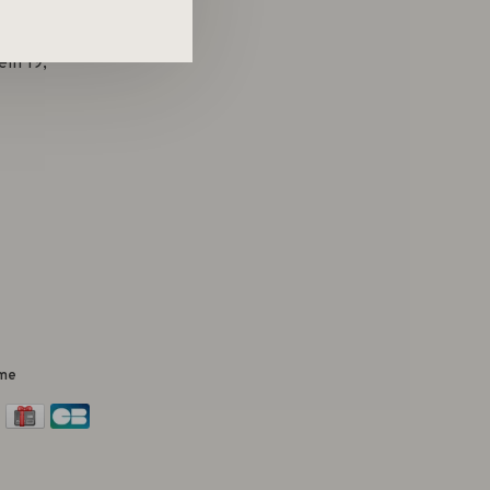
in 19,
me