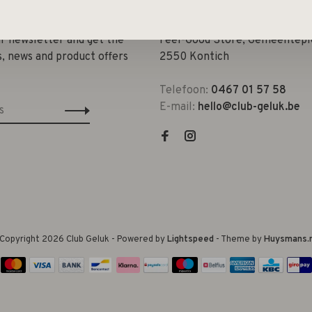
ur newsletter and get the
Feel-Good Store, Gemeenteple
s, news and product offers
2550 Kontich
Telefoon:
0467 01 57 58
E-mail:
hello@club-geluk.be
Copyright 2026 Club Geluk
- Powered by
Lightspeed
- Theme by
Huysmans.