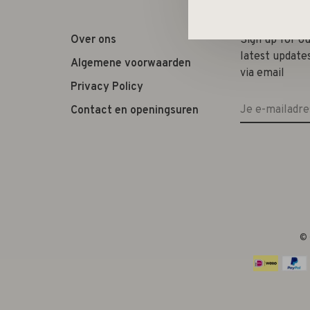
Over ons
Sign up for o
latest update
Algemene voorwaarden
via email
Privacy Policy
Contact en openingsuren
© 