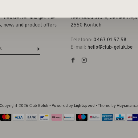
ur newsletter and get the
Feel-Good Store, Gemeenteple
s, news and product offers
2550 Kontich
Telefoon:
0467 01 57 58
E-mail:
hello@club-geluk.be
Copyright 2026 Club Geluk
- Powered by
Lightspeed
- Theme by
Huysmans.