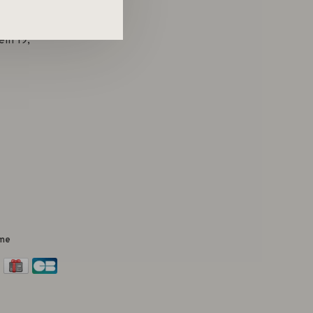
in 19,
me