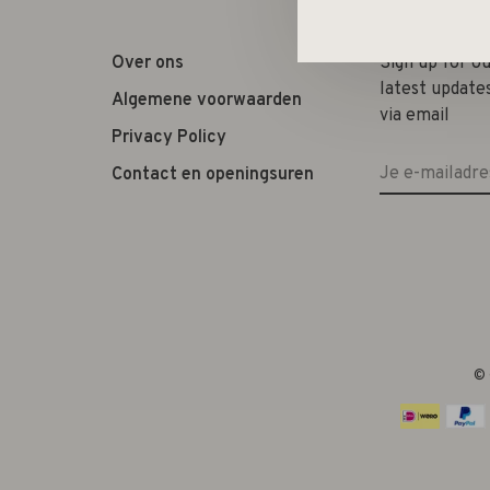
Over ons
Sign up for o
latest update
Algemene voorwaarden
via email
Privacy Policy
Contact en openingsuren
© 