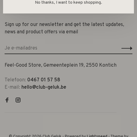
No thanks, I want to keep shopping.
Contact en openingsuren
Sign up for our newsletter and get the latest updates,
news and product offers via email
Feel-Good Store, Gemeenteplein 19, 2550 Kontich
Telefoon:
0467 01 57 58
E-mail:
hello@club-geluk.be
© Copyright 2026 Club Geluk
- Powered by
Lightspeed
- Theme by