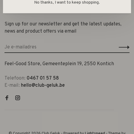
No thanks, I want to keep shopping.
Contact en openingsuren
Sign up for our newsletter and get the latest updates,
news and product offers via email
Feel-Good Store, Gemeenteplein 19, 2550 Kontich
Telefoon:
0467 01 57 58
E-mail:
hello@club-geluk.be
© Copyright 2026 Club Geluk
- Powered by
Lightspeed
- Theme by