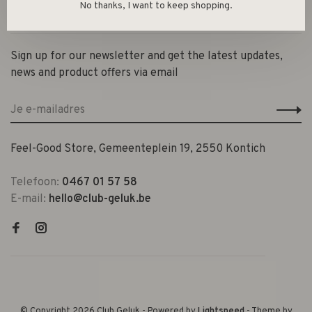
No thanks, I want to keep shopping.
Contact en openingsuren
Sign up for our newsletter and get the latest updates,
news and product offers via email
Feel-Good Store, Gemeenteplein 19, 2550 Kontich
Telefoon:
0467 01 57 58
E-mail:
hello@club-geluk.be
© Copyright 2026 Club Geluk
- Powered by
Lightspeed
- Theme by