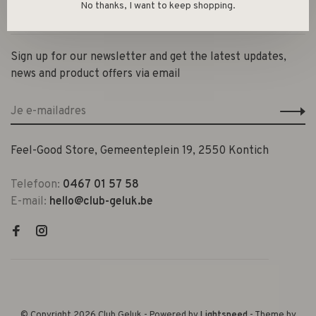
No thanks, I want to keep shopping.
Contact en openingsuren
Sign up for our newsletter and get the latest updates,
news and product offers via email
Feel-Good Store, Gemeenteplein 19, 2550 Kontich
Telefoon:
0467 01 57 58
E-mail:
hello@club-geluk.be
© Copyright 2026 Club Geluk
- Powered by
Lightspeed
- Theme by