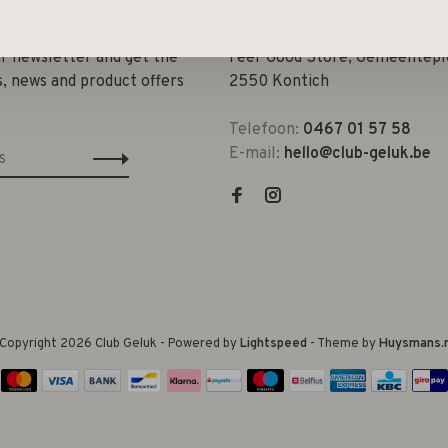
ur newsletter and get the
Feel-Good Store, Gemeenteple
s, news and product offers
2550 Kontich
Telefoon:
0467 01 57 58
E-mail:
hello@club-geluk.be
Copyright 2026 Club Geluk
- Powered by
Lightspeed
- Theme by
Huysmans.