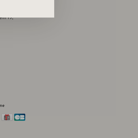
in 19,
me