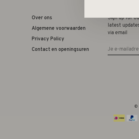
Over ons
Sign up for o
latest update
Algemene voorwaarden
via email
Privacy Policy
Contact en openingsuren
© 