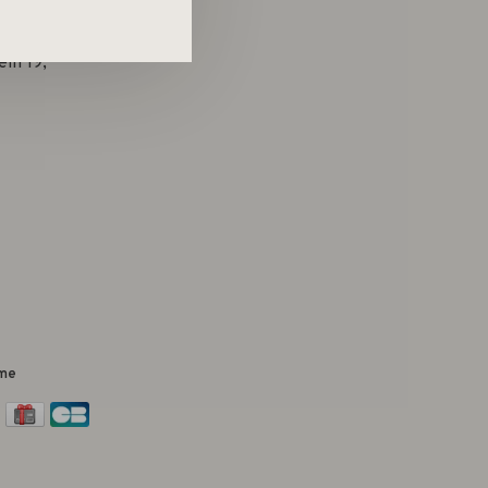
in 19,
me