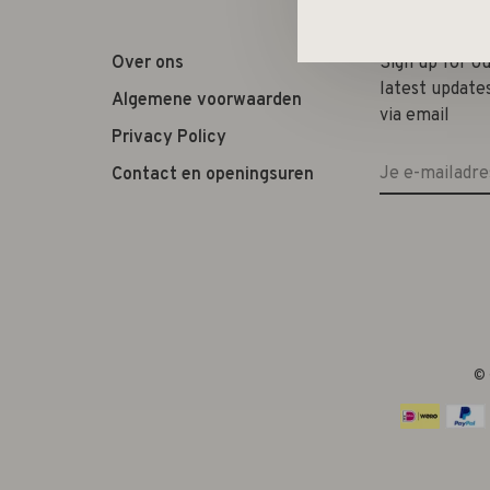
Over ons
Sign up for o
latest update
Algemene voorwaarden
via email
Privacy Policy
Contact en openingsuren
© 