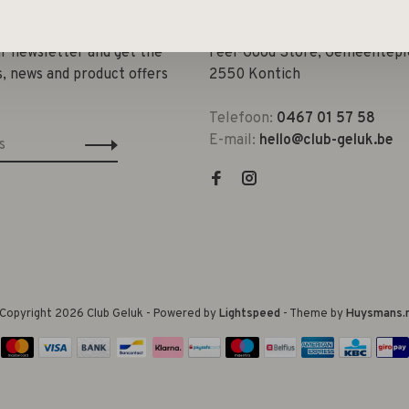
ur newsletter and get the
Feel-Good Store, Gemeenteple
s, news and product offers
2550 Kontich
Telefoon:
0467 01 57 58
E-mail:
hello@club-geluk.be
Copyright 2026 Club Geluk
- Powered by
Lightspeed
- Theme by
Huysmans.