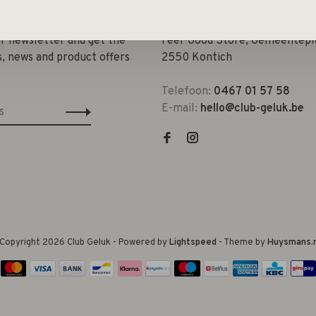
ur newsletter and get the
Feel-Good Store, Gemeenteple
s, news and product offers
2550 Kontich
Telefoon:
0467 01 57 58
E-mail:
hello@club-geluk.be
Copyright 2026 Club Geluk
- Powered by
Lightspeed
- Theme by
Huysmans.