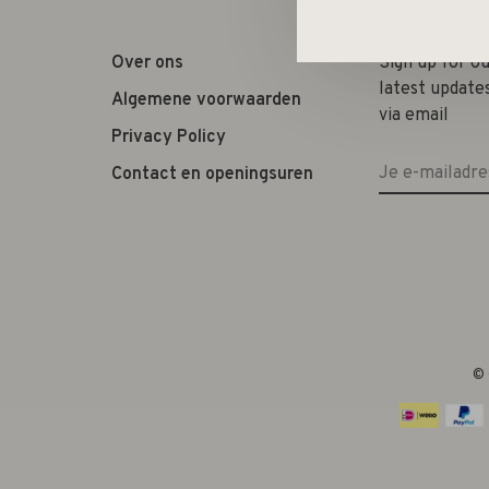
Over ons
Sign up for o
latest update
Algemene voorwaarden
via email
Privacy Policy
Contact en openingsuren
© 