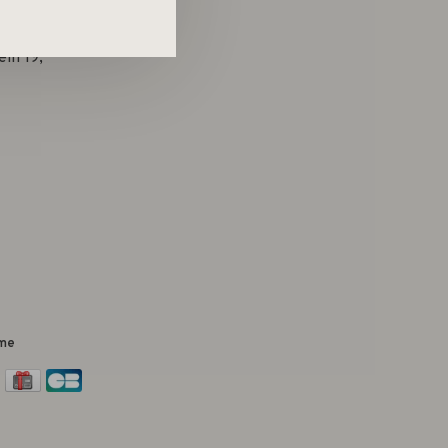
in 19,
me